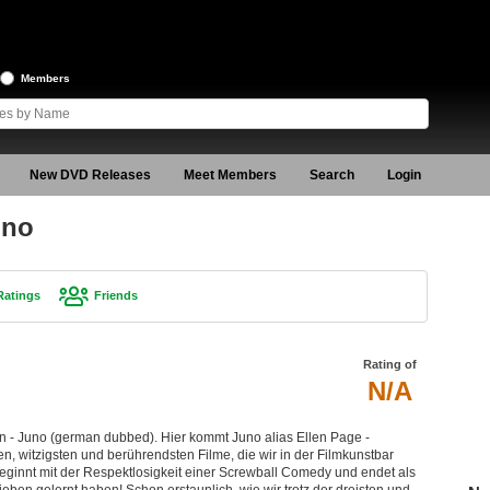
Members
New DVD Releases
Meet Members
Search
Login
uno
Ratings
Friends
Rating of
N/A
n - Juno (german dubbed). Hier kommt Juno alias Ellen Page -
en, witzigsten und berührendsten Filme, die wir in der Filmkunstbar
eginnt mit der Respektlosigkeit einer Screwball Comedy und endet als
lieben gelernt haben! Schon erstaunlich, wie wir trotz der dreisten und