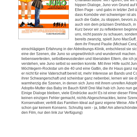
hippen Dialoge, Juno von Grund auf k
Ellen Page - und gabs in letzter Zeit 
dass Komödie viel schwieriger ist al
auch die Gabe, zu stoppen, bevors zu
auch von dem präzisen Drehbuch, in 
Kurz bevor wir zu reflektieren begin
uns, nicht passiv zu schauen, sonde
bereits zwanzig, spielt Juno MacGuff
dem ihr Freund Paulie (Michael Cera)
einschlägigen Erfahrung in der Abtreibungs-Klinik, entschliesst sie sich
eine der Szenen, die Juno so ungewöhnlich und wundervoll machen. 
liebenswertesten, selbstbewusstesten und liberalsten Eltern, die ich
verstehen, wie Juno selbst so werden konnte. Mit ihrer Hilfe sucht Ju
Möchtegern-Rockstar um die 40 und eine Gattin, die ihr Haus ganz n
er nicht für eine Vaterschaft bereit ist, mehr Interesse an Bands und
ihrer Schwangerschaft und scheinbar ganz nebenbei, lernen wir sie d
warmherzig die Szenen, in denen sich Juno mit ihrem unreifen Adopt
Adoptiv-Mutter das Baby im Bauch fühlt! Drei Mal hab ich Juno nun ges
Einige Dialoge bleiben, viele Eindrücke auch! Es ist einer dieser Fil
keinen einzigen Fehler gemacht, nichts Abgeschmacktes, keine Szene um
Konservativer, vertritt das Familien-Ideal auf ganz eigene Weise. All
schon gar keinem Konsens. Schrullig sein - ja, bitte! Am allerschönsten, 
den Film, nur den link zur Verfügung)