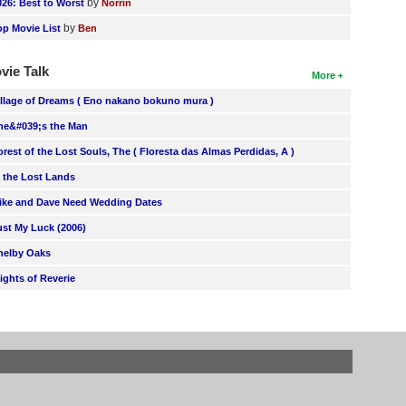
by
026: Best to Worst
Norrin
by
op Movie List
Ben
vie Talk
More
illage of Dreams ( Eno nakano bokuno mura )
he&#039;s the Man
orest of the Lost Souls, The ( Floresta das Almas Perdidas, A )
n the Lost Lands
ike and Dave Need Wedding Dates
ust My Luck (2006)
helby Oaks
lights of Reverie