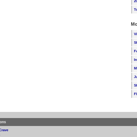
2
T
Mo
V
S
F
I
M
J
S
F
ions
Crave
p