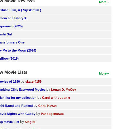
w Movie Reviews
More
erbian Film, A ( Srpski film )
merican History X
uperman (2025)
ushi Girl
ransformers One
ly Me to the Moon (2024)
ellboy (2019)
w Movie Lists
More
by
ovies of 1930
skater4159
by
anking Clint Eastwood Movies
Logan D. McCoy
by
ish list for my collection
Carol without an e
by
026 Rated and Ranked
Chris Kavan
by
ovie Nights with Gabby
Pandagenerate
by
op Movie List
SIngli6