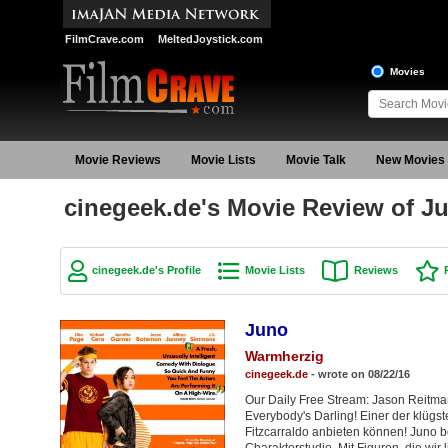
FilmCrave.com
MeltedJoystick.com
Movies
Movie Reviews
Movie Lists
Movie Talk
New Movies
cinegeek.de's Movie Review of J
cinegeek.de's Profile
Movie Lists
Reviews
Juno
Warmherzig
cinegeek.de
- wrote on 08/22/16
Our Daily Free Stream: Jason Reitma
Everybody's Darling! Einer der klügst
Fitzcarraldo anbieten können! Juno b
Charakterstudie. Mit Figuren, die wir 