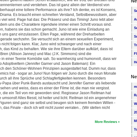
Ne
ennenlernen und verstehen. Das ist ganz allein der Verdienst von
überhaupt eine tollere Performance als ihre? Ich denke, es ist Konsens,
S
s Drama. Es braucht einen schnellen Verstand, Selbstbewusstsein, aber
 viel wird. Page hat das: Die Präsenz und das Timing! Juno lebt aber
A
dem uns die Charaktere irgendwie immer einen Schritt voraus sind.
S
nen, habens sie das schon gemacht. Juno ist wie eine Einladung an
rn uns ganz einzulassen. Ellen Page, während der Dreharbeiten
S
, gerade sechzehn. Sie versucht sich an einem sexuellen Experiment,
 nicht folgen kann. Klar, Juno wird schwanger und nach einer
T
, das Kind zu behalten. Wie sie ihre Eltern darüber aufklärt, dass ist
Bren (Allison Janney) und Mac (J.K. Simmons) sind die
F
 je in einer Teenie Komödie sah. So warmherzig und humorvoll, dass wir
H
no Adoptiveltern (Jennifer Garner und Jason Bateman): Ein
ach den Schöner-Wohnen Prinzipien ausgestaltet hat. Dumm nur, dass
 Comics hat - sogar an Juno! Nun folgen wir Juno durch die neun Monate
Ne
urch all ihre Sprüche und Schlagfertigkeiten kennen. Besonders
iv-Papa über Punk-Bands austauscht und Jennifer Garner als liebende
m
ehen und weiss, dass es einer der Filme ist, die man nie vergisst.
me, die ein Teil von mir geworden sind. Regisseur Jason Reitman hat
R
sonst! Alles fliesst, ist heiter und licht. Reitman ist ein angenehmer
e Figuren sind ganz sie selbst und beugen sich keinem fremden Willen -
W
das Finale - doch ich will nicht zuviel verraten... (Wir stellen nicht
2
M
More Reviews
T