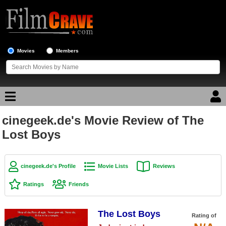
Movies
Members
cinegeek.de's Movie Review of The
Movie Reviews
Lost Boys
Movie Lists
Top Movie List
cinegeek.de's Profile
Movie Lists
Reviews
Top Movies by Genre
Ratings
Friends
Top Movies by Year
The Lost Boys
Top Movies by Language
Rating of