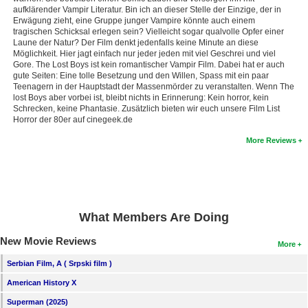
aufklärender Vampir Literatur. Bin ich an dieser Stelle der Einzige, der in
New Members
Erwägung zieht, eine Gruppe junger Vampire könnte auch einem
tragischen Schicksal erlegen sein? Vielleicht sogar qualvolle Opfer einer
Member Statistics
Laune der Natur? Der Film denkt jedenfalls keine Minute an diese
Möglichkeit. Hier jagt einfach nur jeder jeden mit viel Geschrei und viel
Find Members
Gore. The Lost Boys ist kein romantischer Vampir Film. Dabei hat er auch
gute Seiten: Eine tolle Besetzung und den Willen, Spass mit ein paar
Teenagern in der Hauptstadt der Massenmörder zu veranstalten. Wenn The
Search
lost Boys aber vorbei ist, bleibt nichts in Erinnerung: Kein horror, kein
Schrecken, keine Phantasie. Zusätzlich bieten wir euch unsere Film List
Find Movies
Horror der 80er auf cinegeek.de
Find Lists
More Reviews
Find Members
Login
What Members Are Doing
New Movie Reviews
More
Serbian Film, A ( Srpski film )
American History X
Superman (2025)