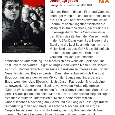
N/A
Jeder jagt jeden
Member Movie Lists
cinegeek.de
- wrote on 03/11/16
Die Lost Boys in diesem Film sind Vampire,
Movie Talk
Teenager Vampire - und ausserdem gibt es
ein "Lost Girl", aber wozu erwähne ich sie
überhaupt noch? Tagsüber schlafen die
New Movies
Vampire in ihrem Versteck, nachts sind sie
unterwegs durch Santa Cruz (damals in
Movies Coming Soon
den 80ern das Zentrum der Massenmorde
in den USA). Dann kommt der Neue in die
In Theater
Stadt und die Lost Boys nehmen ihn ins
Visier. Und das Lost Girl? Sie sieht einfach
nur hinreissend aus! Von Beginn an
New DVD Releases
verwehrt uns Joel Schumacher
ambitionierte Unterhaltung und macht sich ans Werk, die Seele von The
Lost Boys zu verkaufen. Es gibt anfangs einen kurzen Moment, da scheint
New DVD Releases
sich Schumacher tatsächlich für seine Charaktere zu interessieren und der
Neue Teil der Lost Boys zu werden. Dann aber entwickelt sich The Lost
Coming to DVD
Boys doch nur zu einem Action Mix von der Stange und findet dann ein
Ende, wenn der letzte Bösewicht tot ist. Jason Patric spielt Michael, einen
New Blu-ray Releases
aufgeweckten Jungen der mit seiner verwitweten Mutter (die grosse
(Dianne Wiest) und seinem kleinen Bruder (Corey Haim) nach Santa Cruz
Coming to Blu-ray
zieht. Es läuft gut und ein netter Mann aus der Nachbarschaft beginnt sogar,
sich für die Mutter zu interessieren. Michael seinerseits trifft ein
wunderschönes Mädchen (Jami Gertz) und die Gang der Lost Boys (Kiefer
Meet Members
Sutherland gibt den Anführer). Das schöne Mädchen lädt ihn ein, der
Gruppe beizutreten... Es sind die Geeks, die Frog Brothers, die Michael
Active Members
warnen. Sie betreiben einen Comic Laden und versorgen ihn mit