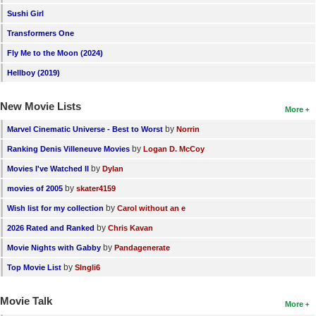
Sushi Girl
Transformers One
Fly Me to the Moon (2024)
Hellboy (2019)
New Movie Lists
More
by
Marvel Cinematic Universe - Best to Worst
Norrin
by
Ranking Denis Villeneuve Movies
Logan D. McCoy
by
Movies I've Watched II
Dylan
by
movies of 2005
skater4159
by
Wish list for my collection
Carol without an e
by
2026 Rated and Ranked
Chris Kavan
by
Movie Nights with Gabby
Pandagenerate
by
Top Movie List
SIngli6
Movie Talk
More